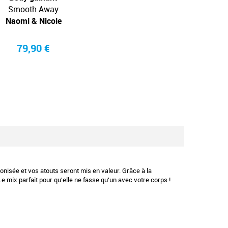
Smooth Away
More or less
Smoot
Naomi & Nicole
Naomi & Nicole
Naomi 
79,90 €
85,00 €
79,
onisée et vos atouts seront mis en valeur. Grâce à la
e mix parfait pour qu'elle ne fasse qu'un avec votre corps !