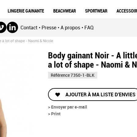
LINGERIE GAINANTE
BEACHWEAR
SPORTWEAR
ACCESSOI
Contact
Presse
A propos
FAQ
•
•
•
ce a lot of shape - Naomi & Nicole
Body gainant Noir - A littl
a lot of shape - Naomi & N
Référence
7350-1-BLK
AJOUTER À MA LISTE D'ENVIES
> Envoyer par e-mail
> Print