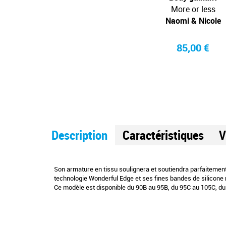
r less
Smooth Away
More or less
 Nicole
Naomi & Nicole
Naomi & Nicole
00 €
79,90 €
85,00 €
Description
Caractéristiques
V
Son armature en tissu soulignera et soutiendra parfaitement
technologie Wonderful Edge et ses fines bandes de silicone n
Ce modèle est disponible du 90B au 95B, du 95C au 105C, d