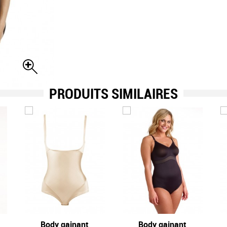
PRODUITS SIMILAIRES
Body gainant
Body gainant