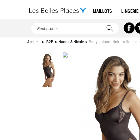
MAILLOTS
LINGERIE
Accueil
>
B2B
>
Naomi & Nicole
>
Body gainant Noir - A little la