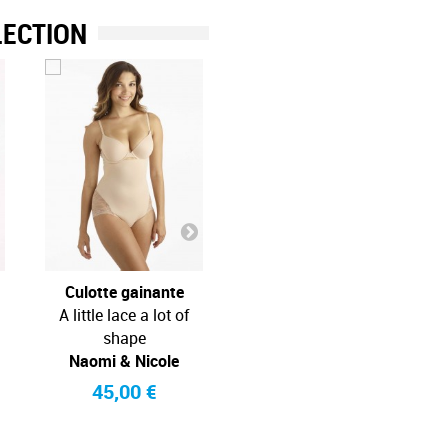
LECTION
Culotte gainante
Culotte gainante
A little lace a lot of
A little lace a lot of
shape
shape
Naomi & Nicole
Naomi & Nicole
45,00 €
45,00 €