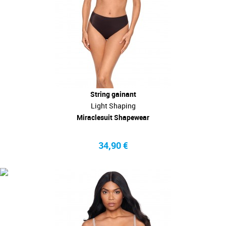
String gainant
Light Shaping
Miraclesuit Shapewear
34,90 €