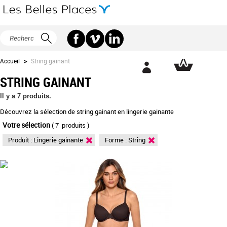
Accueil
>
String gainant
STRING GAINANT
Il y a 7 produits.
Découvrez la sélection de string gainant en lingerie gainante
Votre sélection
( 7 produits )
Produit :
Lingerie gainante
Forme :
String