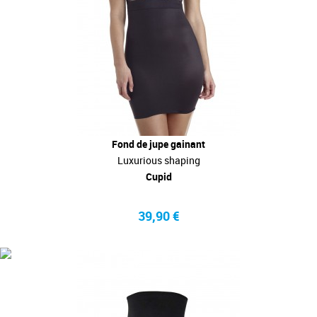
Fond de jupe gainant
Luxurious shaping
Cupid
39,90 €