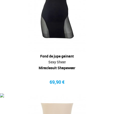
Fond de jupe gainant
Sexy Sheer
Miraclesuit Shapewear
69,90 €