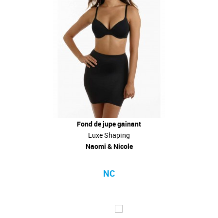
Fond de jupe gainant
Luxe Shaping
Naomi & Nicole
NC