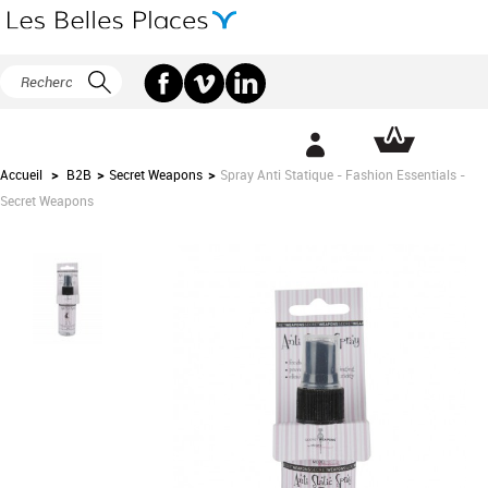
Accueil
>
B2B
>
Secret Weapons
>
Spray Anti Statique - Fashion Essentials -
Secret Weapons