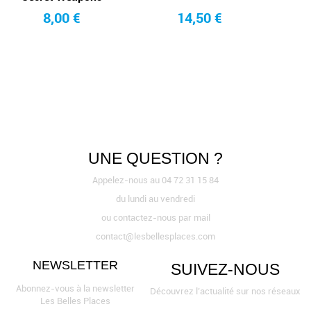
8,00 €
14,50 €
UNE QUESTION ?
Appelez-nous au 04 72 31 15 84
du lundi au vendredi
ou contactez-nous par mail
contact@lesbellesplaces.com
NEWSLETTER
SUIVEZ-NOUS
Abonnez-vous à la newsletter
Découvrez l’actualité sur nos réseaux
Les Belles Places