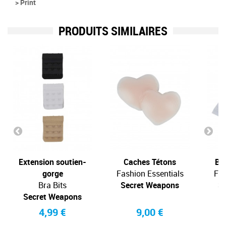
> Print
PRODUITS SIMILAIRES
Extension soutien-
Caches Tétons
Ba
gorge
Fashion Essentials
Fas
Bra Bits
Secret Weapons
S
Secret Weapons
4,99 €
9,00 €