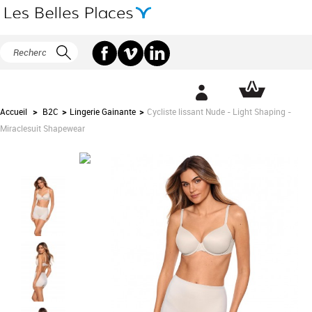
Accueil
>
B2C
>
Lingerie Gainante
>
Cycliste lissant Nude - Light Shaping -
Miraclesuit Shapewear