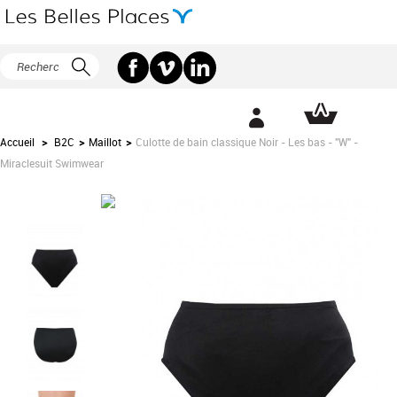
Accueil
>
B2C
>
Maillot
>
Culotte de bain classique Noir - Les bas - "W" -
Miraclesuit Swimwear