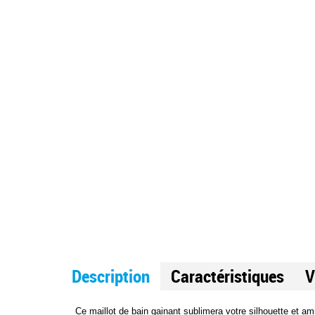
Wrapture
Wrapture
Illusionists
Illusionists
Miraclesuit
Miraclesuit
Swimwear
Swimwear
209,00 €
209,00 €
Description
Caractéristiques
V
Ce maillot de bain gainant sublimera votre silhouette et ami