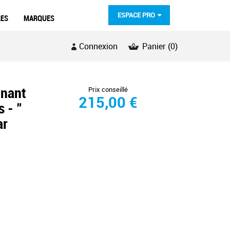
ESPACE PRO
RES
MARQUES
Connexion
Panier
(0)
inant
Prix conseillé
215,00 €
s - "
ar