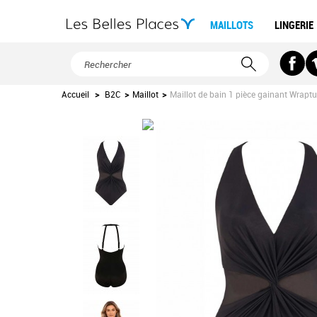
MAILLOTS
LINGERIE
Accueil
>
B2C
>
Maillot
>
Maillot de bain 1 pièce gainant Wraptur