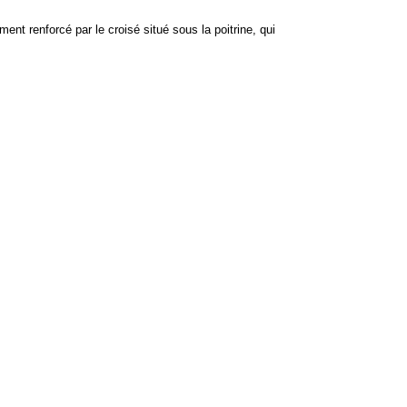
nt renforcé par le croisé situé sous la poitrine, qui 
Palma
Palma
Cr
Illusionists
Illusionists
Il