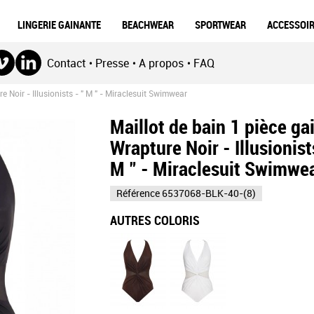
LINGERIE GAINANTE
BEACHWEAR
SPORTWEAR
ACCESSOI
Contact
Presse
A propos
FAQ
•
•
•
e Noir - Illusionists - " M " - Miraclesuit Swimwear
Maillot de bain 1 pièce ga
Wrapture Noir - Illusionist
M " - Miraclesuit Swimwe
Référence
6537068-BLK-40-(8)
AUTRES COLORIS