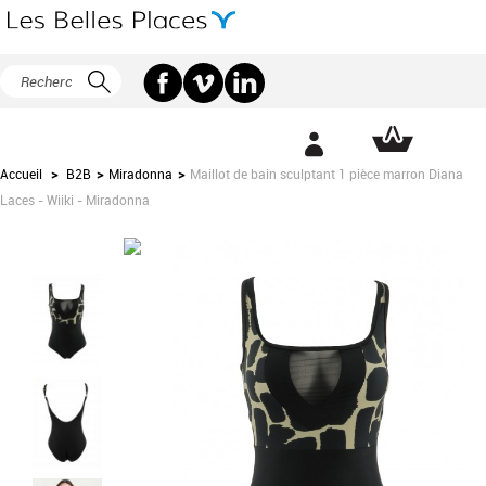
Accueil
>
B2B
>
Miradonna
>
Maillot de bain sculptant 1 pièce marron Diana
Laces - Wiiki - Miradonna