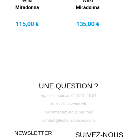
Wiiki
Wiiki
Miradonna
Miradonna
115,00 €
135,00 €
UNE QUESTION ?
Appelez-nous au 04 72 31 15 84
du lundi au vendredi
ou contactez-nous par mail
contact@lesbellesplaces.com
NEWSLETTER
SUIVEZ-NOUS