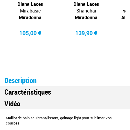
Diana Laces
Diana Laces
M
Mirabasic
Shanghai
scu
Miradonna
Miradonna
Allu
105,00 €
139,90 €
Description
Caractéristiques
Vidéo
Maillot de bain sculptant/lissant, gainage light pour sublimer vos
courbes.